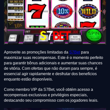
Aproveite as promoções limitadas da
S7Bet
para
maximizar suas recompensas. Este é o momento perfeito
para garantir bônus adicionais e aumentar suas chances
de vitória. Com ofertas que não duram para sempre, é
essencial agir rapidamente e desfrutar dos benefícios
enquanto estão disponíveis.
Como membro VIP da S7Bet, você obtém acesso a
recompensas exclusivas e privilégios especiais,
destacando seu compromisso com os jogadores leais.