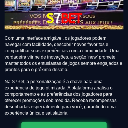
Com uma interface amigável, os jogadores podem
navegar com facilidade, descobrir novos favoritos e
compartilhar suas experiências com a comunidade. Uma
verdadeira vitrine de inovações, a seção 'new' promete
manter todos os entusiastas de jogos sempre engajados e
prontos para o próximo desafio.
Na S7Bet, a personalização é a chave para uma
experiência de jogo otimizada. A plataforma analisa o
comportamento e as preferências dos jogadores para
oferecer promoções sob medida. Receba recompensas
desenhadas especialmente para você, garantindo uma
experiência única e satisfatória.