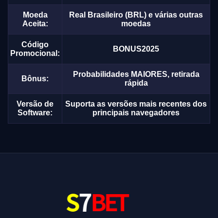
Moeda
Real Brasileiro (BRL) e várias outras
Aceita:
moedas
Código
BONUS2025
Promocional:
Probabilidades MAIORES, retirada
Bônus:
rápida
Versão de
Suporta as versões mais recentes dos
Software:
principais navegadores