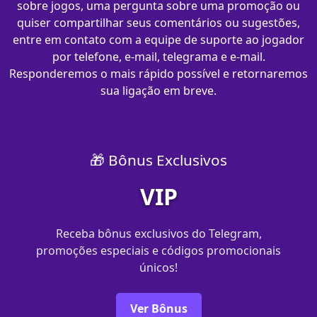
sobre jogos, uma pergunta sobre uma promoção ou
quiser compartilhar seus comentários ou sugestões,
entre em contato com a equipe de suporte ao jogador
por telefone, e-mail, telegrama e e-mail.
Responderemos o mais rápido possível e retornaremos
sua ligação em breve.
🎁 Bônus Exclusivos
VIP
Receba bônus exclusivos do Telegram,
promoções especiais e códigos promocionais
únicos!
Ver Bônus