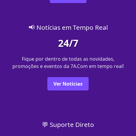
📢 Notícias em Tempo Real
24/7
Fique por dentro de todas as novidades,
promoções e eventos da 7A.Com em tempo real!
Ver Notícias
💬 Suporte Direto