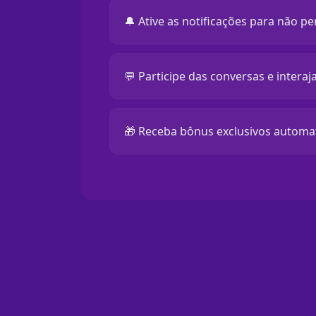
🔔 Ative as notificações para não p
💬 Participe das conversas e interaj
🎁 Receba bônus exclusivos autom