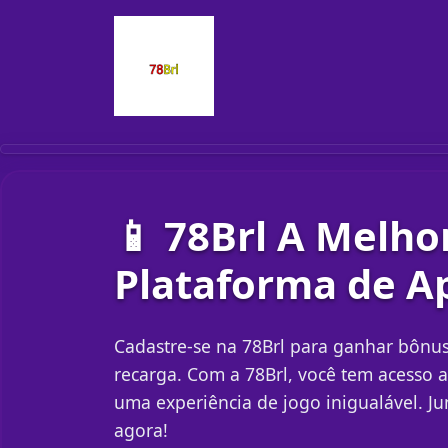
📱 78Brl A Melho
Plataforma de A
Cadastre-se na 78Brl para ganhar bônu
recarga. Com a 78Brl, você tem acesso a
uma experiência de jogo inigualável. J
agora!