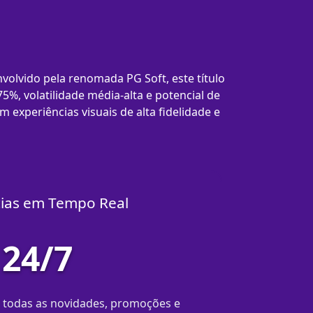
volvido pela renomada PG Soft, este título
%, volatilidade média-alta e potencial de
experiências visuais de alta fidelidade e
cias em Tempo Real
24/7
e todas as novidades, promoções e