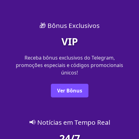
🎁 Bônus Exclusivos
VIP
Receba bônus exclusivos do Telegram,
promoções especiais e códigos promocionais
únicos!
Ver Bônus
📢 Notícias em Tempo Real
24/7