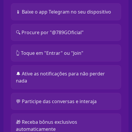
📱 Baixe o app Telegram no seu dispositivo
🔍 Procure por "@789GOficial"
👆 Toque em "Entrar" ou "Join"
🔔 Ative as notificações para não perder
nada
💬 Participe das conversas e interaja
🎁 Receba bônus exclusivos
automaticamente