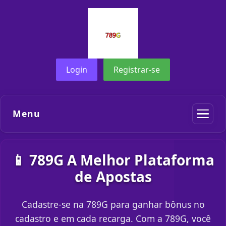
Login
Registrar-se
Menu
📱 789G A Melhor Plataforma
de Apostas
Cadastre-se na 789G para ganhar bônus no
cadastro e em cada recarga. Com a 789G, você