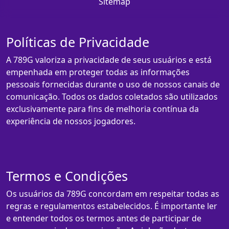
Sitemap
Políticas de Privacidade
A 789G valoriza a privacidade de seus usuários e está
empenhada em proteger todas as informações
pessoais fornecidas durante o uso de nossos canais de
comunicação. Todos os dados coletados são utilizados
exclusivamente para fins de melhoria contínua da
experiência de nossos jogadores.
Termos e Condições
Os usuários da 789G concordam em respeitar todas as
regras e regulamentos estabelecidos. É importante ler
e entender todos os termos antes de participar de