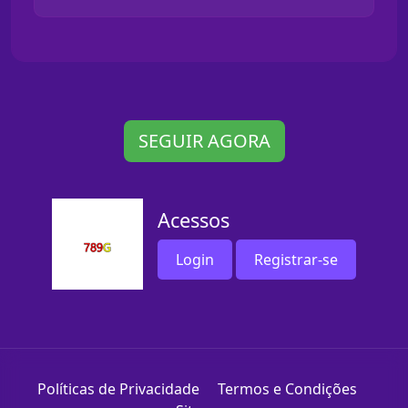
SEGUIR AGORA
Acessos
Login
Registrar-se
Políticas de Privacidade
Termos e Condições