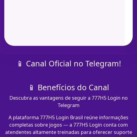
📱 Canal Oficial no Telegram!
📱 Benefícios do Canal
Descubra as vantagens de seguir a 777H5 Login no
Telegram
A plataforma 777H5 Login Brasil reúne informações
completas sobre jogos — a 777H5 Login conta com
atendentes altamente treinadas para oferecer suporte