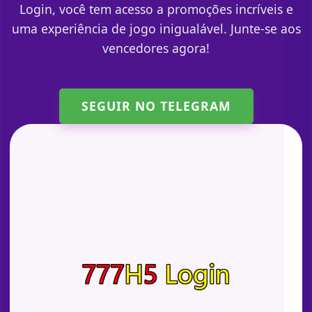
Login, você tem acesso a promoções incríveis e
uma experiência de jogo inigualável. Junte-se aos
vencedores agora!
SEGUIR NO TELEGRAM