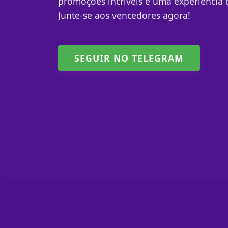
promoções incríveis e uma experiência d
Junte-se aos vencedores agora!
SEGUIR NO TELEGRAM