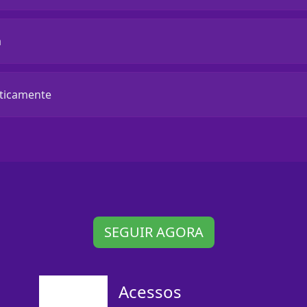
a
aticamente
SEGUIR AGORA
Acessos