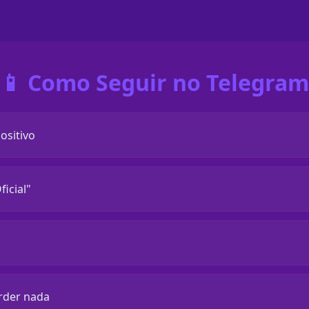
📱 Como Seguir no Telegram
ositivo
icial"
erder nada