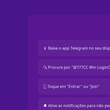
📱 Baixe o app Telegram no seu disp
🔍 Procure por "@777CC Win LoginOf
👆 Toque em "Entrar" ou "Join"
🔔 Ative as notificações para não p