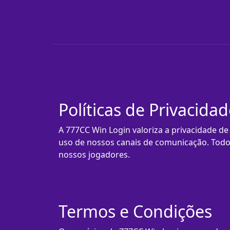
Políticas de Privacida
A 777CC Win Login valoriza a privacidade d
uso de nossos canais de comunicação. Todos
nossos jogadores.
Termos e Condições