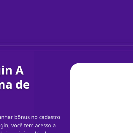
in A
ma de
anhar bônus no cadastro
gin, você tem acesso a