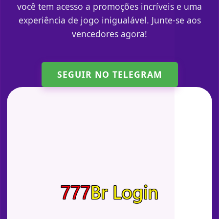
você tem acesso a promoções incríveis e uma
experiência de jogo inigualável. Junte-se aos
vencedores agora!
SEGUIR NO TELEGRAM