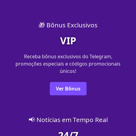
🎁 Bônus Exclusivos
VIP
Receba bônus exclusivos do Telegram,
promoções especiais e códigos promocionais
únicos!
Ver Bônus
📢 Notícias em Tempo Real
24/7