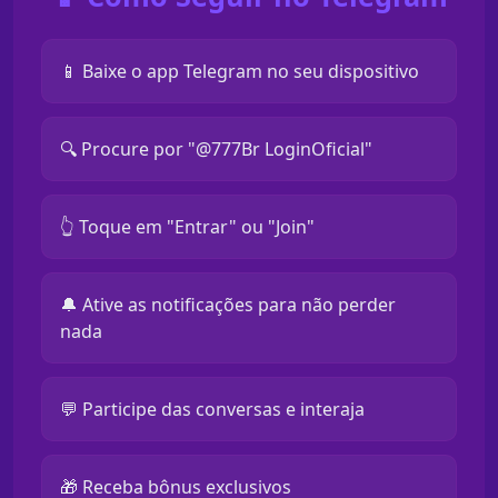
📱 Baixe o app Telegram no seu dispositivo
🔍 Procure por "@777Br LoginOficial"
👆 Toque em "Entrar" ou "Join"
🔔 Ative as notificações para não perder
nada
💬 Participe das conversas e interaja
🎁 Receba bônus exclusivos