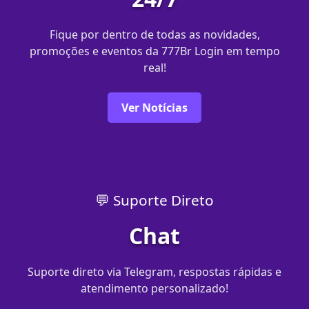
Fique por dentro de todas as novidades,
promoções e eventos da 777Br Login em tempo
real!
Ver Notícias
💬 Suporte Direto
Chat
Suporte direto via Telegram, respostas rápidas e
atendimento personalizado!