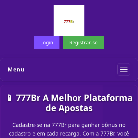
Login
Registrar-se
Menu
📱 777Br A Melhor Plataforma
de Apostas
Cadastre-se na 777Br para ganhar bônus no
cadastro e em cada recarga. Com a 777Br, você