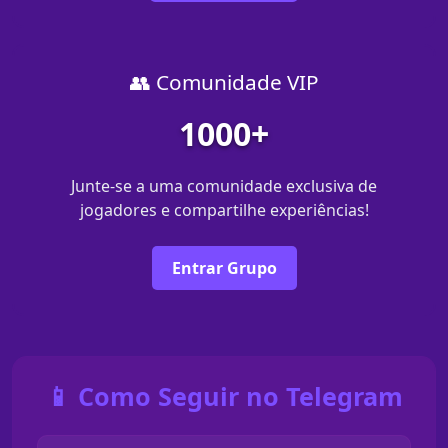
👥 Comunidade VIP
1000+
Junte-se a uma comunidade exclusiva de
jogadores e compartilhe experiências!
Entrar Grupo
📱 Como Seguir no Telegram