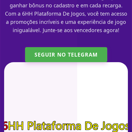
ganhar bônus no cadastro e em cada recarga.
Com a 6HH Plataforma De Jogos, você tem acesso
a promoções incríveis e uma experiência de jogo
inigualável. Junte-se aos vencedores agora!
SEGUIR NO TELEGRAM