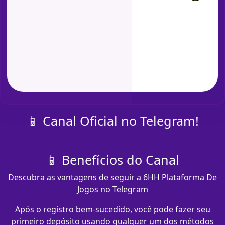
📱 Canal Oficial no Telegram!
📱 Benefícios do Canal
Descubra as vantagens de seguir a 6HH Plataforma De
Jogos no Telegram
Após o registro bem-sucedido, você pode fazer seu
primeiro depósito usando qualquer um dos métodos