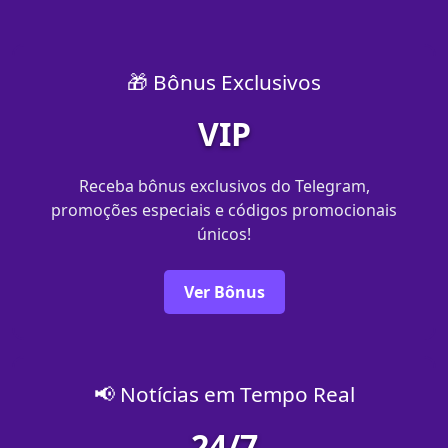
🎁 Bônus Exclusivos
VIP
Receba bônus exclusivos do Telegram,
promoções especiais e códigos promocionais
únicos!
Ver Bônus
📢 Notícias em Tempo Real
24/7