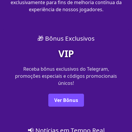
exclusivamente para fins de melhoria contínua da
experiência de nossos jogadores.
🎁 Bônus Exclusivos
VIP
Receba bônus exclusivos do Telegram,
promoções especiais e códigos promocionais
únicos!
Ver Bônus
📢 Notícias em Tempo Real