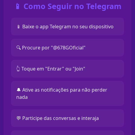
📱 Como Seguir no Telegram
📱 Baixe o app Telegram no seu dispositivo
🔍 Procure por "@678GOficial"
👆 Toque em "Entrar" ou "Join"
🔔 Ative as notificações para não perder
nada
💬 Participe das conversas e interaja