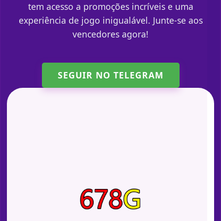
tem acesso a promoções incríveis e uma
experiência de jogo inigualável. Junte-se aos
vencedores agora!
SEGUIR NO TELEGRAM