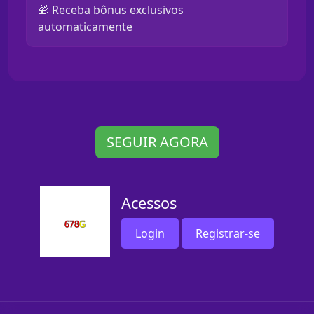
🎁 Receba bônus exclusivos
automaticamente
SEGUIR AGORA
Acessos
Login
Registrar-se