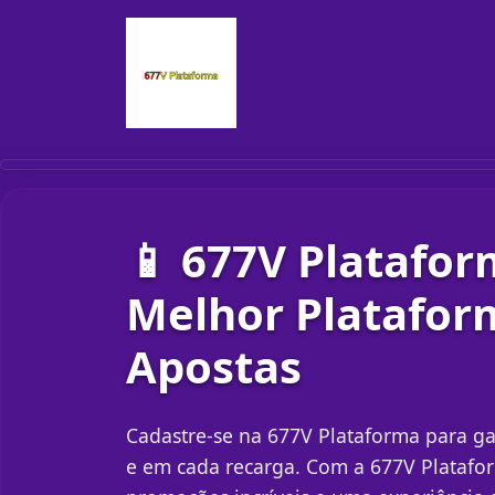
📱 677V Platafor
Melhor Platafor
Apostas
Cadastre-se na 677V Plataforma para g
e em cada recarga. Com a 677V Platafo