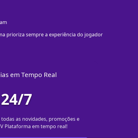
ram
a prioriza sempre a experiência do jogador
cias em Tempo Real
24/7
e todas as novidades, promoções e
7V Plataforma em tempo real!