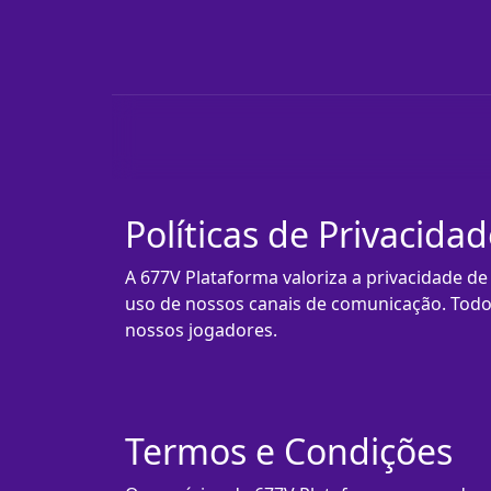
Políticas de Privacida
A 677V Plataforma valoriza a privacidade d
uso de nossos canais de comunicação. Todos
nossos jogadores.
Termos e Condições