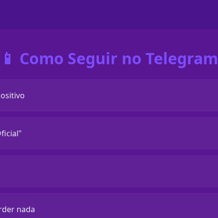
📱 Como Seguir no Telegram
ositivo
icial"
erder nada