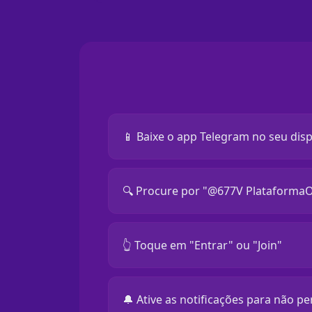
📱 Baixe o app Telegram no seu disp
🔍 Procure por "@677V PlataformaOf
👆 Toque em "Entrar" ou "Join"
🔔 Ative as notificações para não p