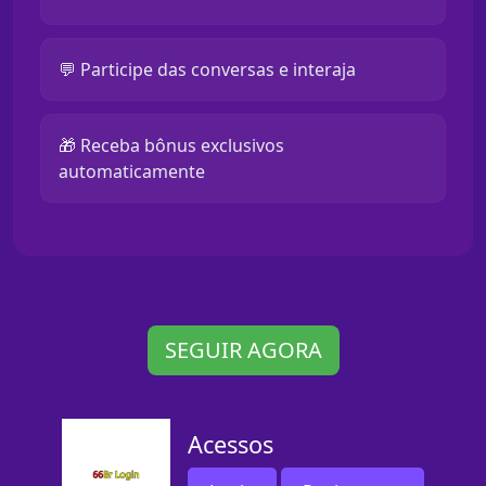
💬 Participe das conversas e interaja
🎁 Receba bônus exclusivos
automaticamente
SEGUIR AGORA
Acessos