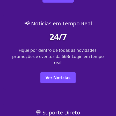
📢 Notícias em Tempo Real
24/7
Fique por dentro de todas as novidades,
promoções e eventos da 66Br Login em tempo
real!
Ver Notícias
💬 Suporte Direto