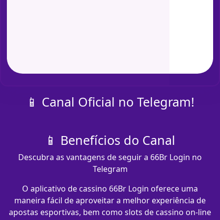
📱 Canal Oficial no Telegram!
📱 Benefícios do Canal
Descubra as vantagens de seguir a 66Br Login no
Telegram
O aplicativo de cassino 66Br Login oferece uma
maneira fácil de aproveitar a melhor experiência de
apostas esportivas, bem como slots de cassino on-line