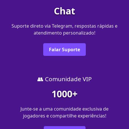
Chat
Suporte direto via Telegram, respostas rápidas e
atendimento personalizado!
Falar Suporte
👥 Comunidade VIP
1000+
Junte-se a uma comunidade exclusiva de
jogadores e compartilhe experiências!