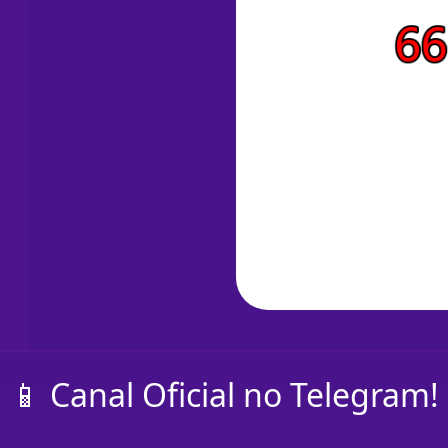
📱 Canal Oficial no Telegram!