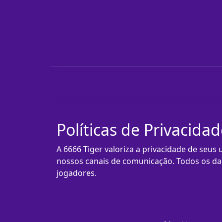
Políticas de Privacida
A 6666 Tiger valoriza a privacidade de seu
nossos canais de comunicação. Todos os dad
jogadores.