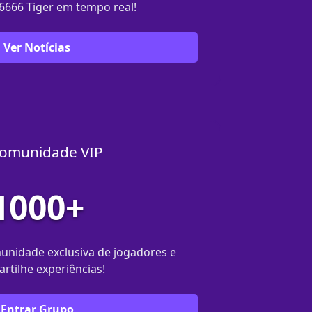
6666 Tiger em tempo real!
Ver Notícias
Comunidade VIP
1000+
unidade exclusiva de jogadores e
rtilhe experiências!
Entrar Grupo