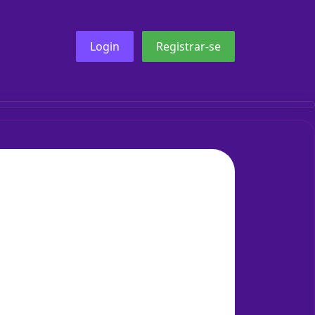
Login
Registrar-se