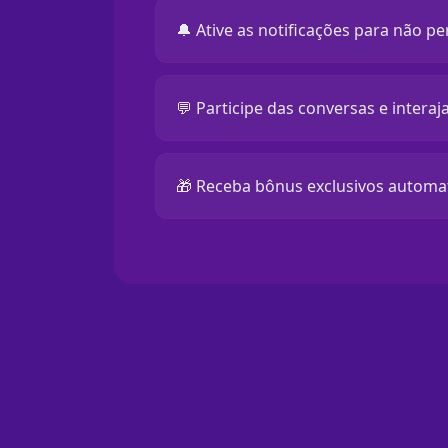
🔔 Ative as notificações para não p
💬 Participe das conversas e interaj
🎁 Receba bônus exclusivos autom