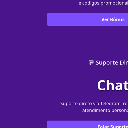
e códigos promocionai
Ver Bônus
💬 Suporte Di
Cha
Suporte direto via Telegram, r
atendimento persona
Falar Suport