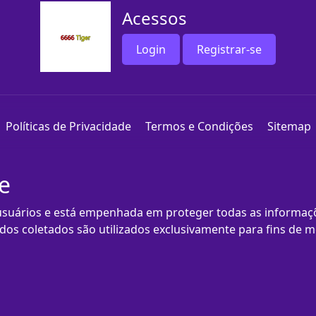
Acessos
Login
Registrar-se
Políticas de Privacidade
Termos e Condições
Sitemap
de
s usuários e está empenhada em proteger todas as informaç
os coletados são utilizados exclusivamente para fins de m