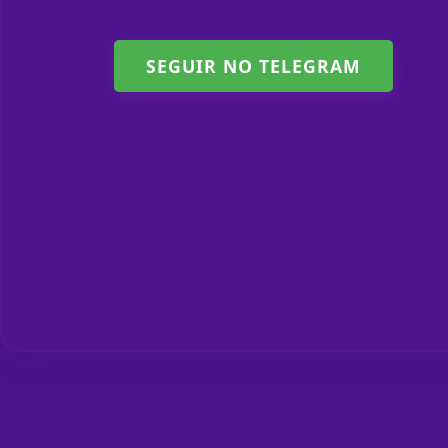
SEGUIR NO TELEGRAM