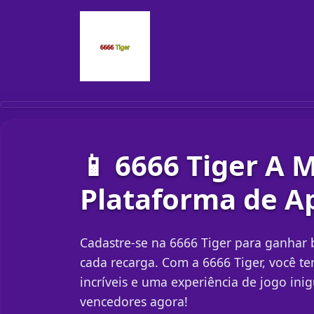
📱 6666 Tiger A 
Plataforma de A
Cadastre-se na 6666 Tiger para ganhar
cada recarga. Com a 6666 Tiger, você t
incríveis e uma experiência de jogo inig
vencedores agora!