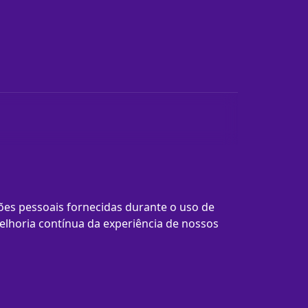
ões pessoais fornecidas durante o uso de
elhoria contínua da experiência de nossos