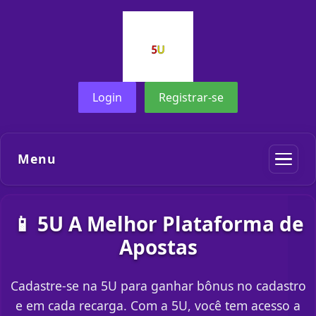
Login
Registrar-se
Menu
📱 5U A Melhor Plataforma de
Apostas
Cadastre-se na 5U para ganhar bônus no cadastro
e em cada recarga. Com a 5U, você tem acesso a