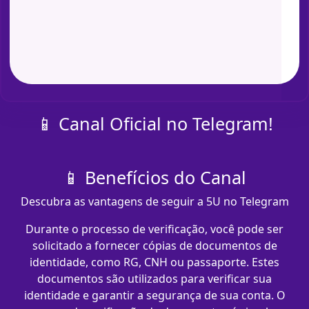
📱 Canal Oficial no Telegram!
📱 Benefícios do Canal
Descubra as vantagens de seguir a 5U no Telegram
Durante o processo de verificação, você pode ser
solicitado a fornecer cópias de documentos de
identidade, como RG, CNH ou passaporte. Estes
documentos são utilizados para verificar sua
identidade e garantir a segurança de sua conta. O