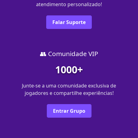
atendimento personalizado!
Falar Suporte
👥 Comunidade VIP
1000+
Junte-se a uma comunidade exclusiva de
jogadores e compartilhe experiências!
Entrar Grupo