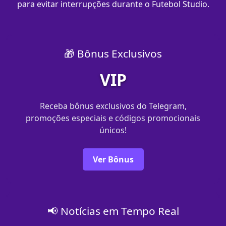
para evitar interrupções durante o Futebol Studio.
🎁 Bônus Exclusivos
VIP
Receba bônus exclusivos do Telegram,
promoções especiais e códigos promocionais
únicos!
Ver Bônus
📢 Notícias em Tempo Real