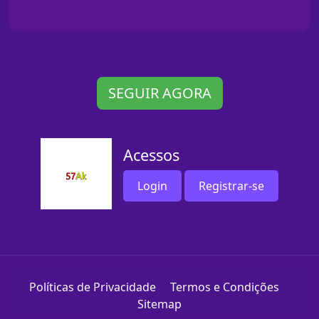
SEGUIR AGORA
Acessos
Login
Registrar-se
Políticas de Privacidade
Termos e Condições
Sitemap