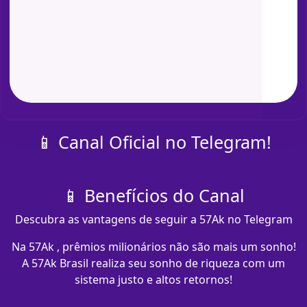
📱 Canal Oficial no Telegram!
📱 Benefícios do Canal
Descubra as vantagens de seguir a 57Ak no Telegram
Na 57Ak , prêmios milionários não são mais um sonho!
A 57Ak Brasil realiza seu sonho de riqueza com um
sistema justo e altos retornos!