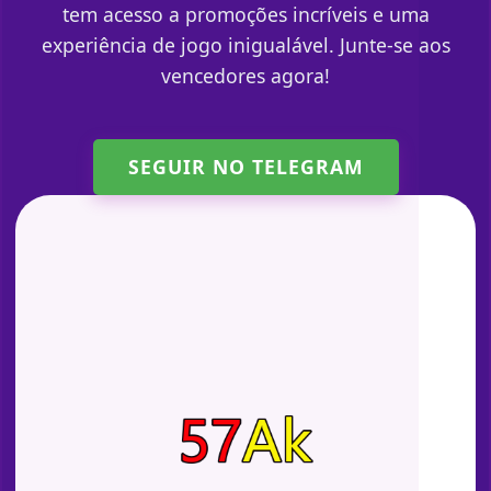
tem acesso a promoções incríveis e uma
experiência de jogo inigualável. Junte-se aos
vencedores agora!
SEGUIR NO TELEGRAM