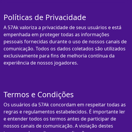
Políticas de Privacidade
A 57Ak valoriza a privacidade de seus usuários e está
empenhada em proteger todas as informações
pessoais fornecidas durante o uso de nossos canais de
comunicação. Todos os dados coletados são utilizados
exclusivamente para fins de melhoria contínua da
experiência de nossos jogadores.
Termos e Condições
Os usuários da 57Ak concordam em respeitar todas as
regras e regulamentos estabelecidos. É importante ler
e entender todos os termos antes de participar de
nossos canais de comunicação. A violação destes