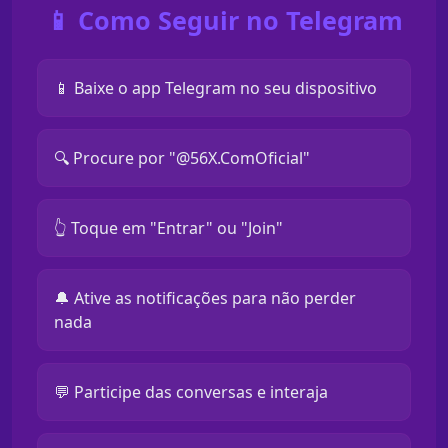
📱 Como Seguir no Telegram
📱 Baixe o app Telegram no seu dispositivo
🔍 Procure por "@56X.ComOficial"
👆 Toque em "Entrar" ou "Join"
🔔 Ative as notificações para não perder
nada
💬 Participe das conversas e interaja