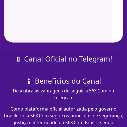
📱 Canal Oficial no Telegram!
📱 Benefícios do Canal
Descubra as vantagens de seguir a 56X.Com no
Telegram
Como plataforma oficial autorizada pelo governo
brasileiro, a 56X.Com segue os princípios de segurança,
justiça e integridade da 56X.Com Brasil , sendo