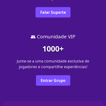
Falar Suporte
👥 Comunidade VIP
1000+
Junte-se a uma comunidade exclusiva de
jogadores e compartilhe experiências!
Entrar Grupo