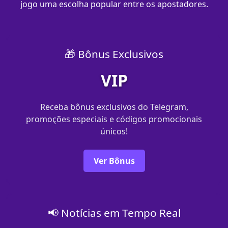
jogo uma escolha popular entre os apostadores.
🎁 Bônus Exclusivos
VIP
Receba bônus exclusivos do Telegram,
promoções especiais e códigos promocionais
únicos!
Ver Bônus
📢 Notícias em Tempo Real