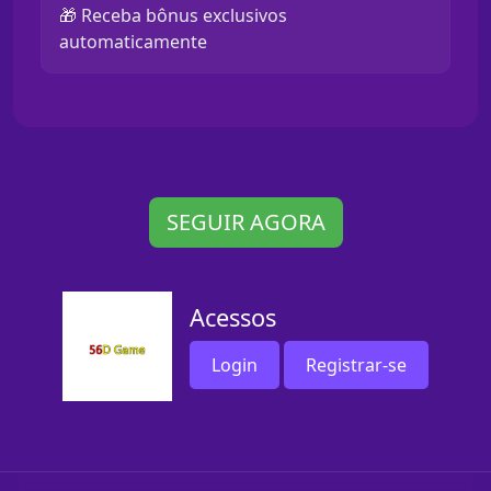
🎁 Receba bônus exclusivos
automaticamente
SEGUIR AGORA
Acessos
Login
Registrar-se