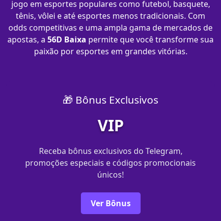
jogo em esportes populares como futebol, basquete,
tênis, vôlei e até esportes menos tradicionais. Com
odds competitivas e uma ampla gama de mercados de
apostas, a
56D Baixa
permite que você transforme sua
paixão por esportes em grandes vitórias.
🎁 Bônus Exclusivos
VIP
Receba bônus exclusivos do Telegram,
promoções especiais e códigos promocionais
únicos!
Ver Bônus