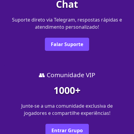
Chat
Suporte direto via Telegram, respostas rápidas e
atendimento personalizado!
Falar Suporte
👥 Comunidade VIP
1000+
Junte-se a uma comunidade exclusiva de
jogadores e compartilhe experiências!
Entrar Grupo