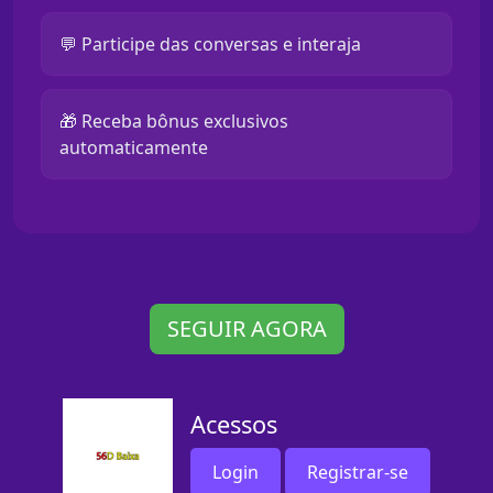
💬 Participe das conversas e interaja
🎁 Receba bônus exclusivos
automaticamente
SEGUIR AGORA
Acessos
Login
Registrar-se