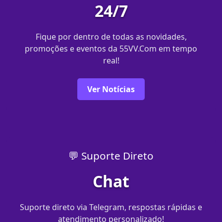
24/7
Fique por dentro de todas as novidades,
promoções e eventos da 55VV.Com em tempo
real!
Ver Notícias
💬 Suporte Direto
Chat
Suporte direto via Telegram, respostas rápidas e
atendimento personalizado!