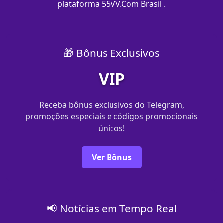
plataforma 55VV.Com Brasil .
🎁 Bônus Exclusivos
VIP
Receba bônus exclusivos do Telegram,
promoções especiais e códigos promocionais
únicos!
Ver Bônus
📢 Notícias em Tempo Real