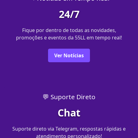
24/7
Fique por dentro de todas as novidades,
promoções e eventos da 55LL em tempo real!
Ver Notícias
💬 Suporte Direto
Chat
Suporte direto via Telegram, respostas rápidas e
atendimento personalizado!