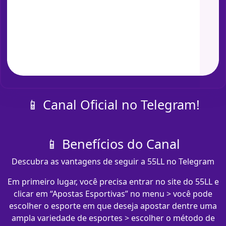
📱 Canal Oficial no Telegram!
📱 Benefícios do Canal
Descubra as vantagens de seguir a 55LL no Telegram
Em primeiro lugar, você precisa entrar no site do 55LL e
clicar em “Apostas Esportivas” no menu > você pode
escolher o esporte em que deseja apostar dentre uma
ampla variedade de esportes > escolher o método de