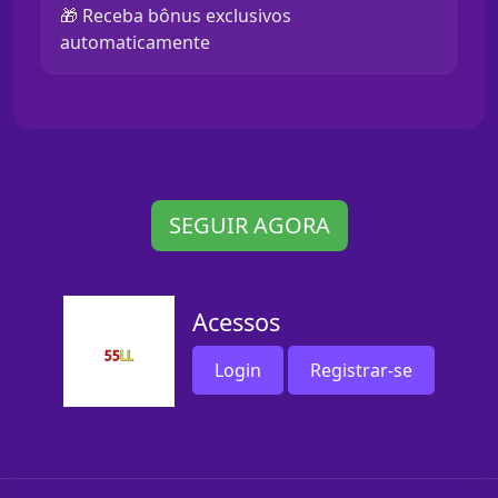
🎁 Receba bônus exclusivos
automaticamente
SEGUIR AGORA
Acessos
Login
Registrar-se