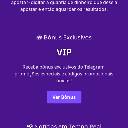
aposta > digitar a quantia de dinheiro que deseja
apostar e então aguardar os resultados.
🎁 Bônus Exclusivos
VIP
Receba bônus exclusivos do Telegram,
promoções especiais e códigos promocionais
únicos!
Ver Bônus
📢 Notícias em Tempo Real