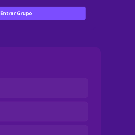
Entrar Grupo