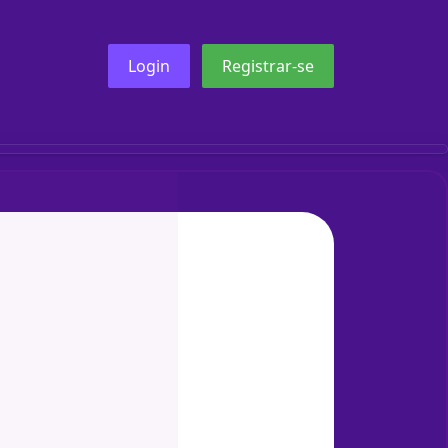
Login
Registrar-se