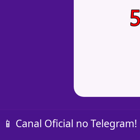
📱 Canal Oficial no Telegram!