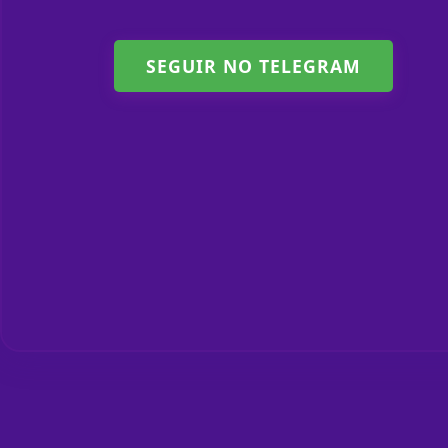
SEGUIR NO TELEGRAM