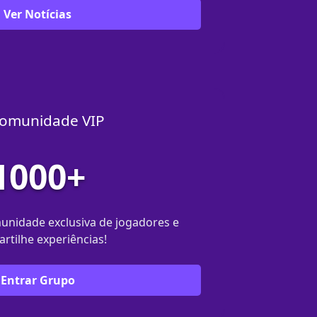
Ver Notícias
Comunidade VIP
1000+
unidade exclusiva de jogadores e
rtilhe experiências!
Entrar Grupo