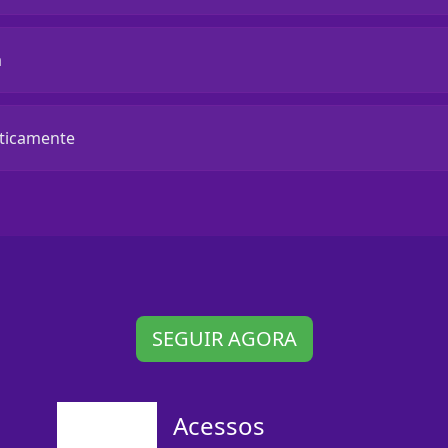
a
aticamente
SEGUIR AGORA
Acessos