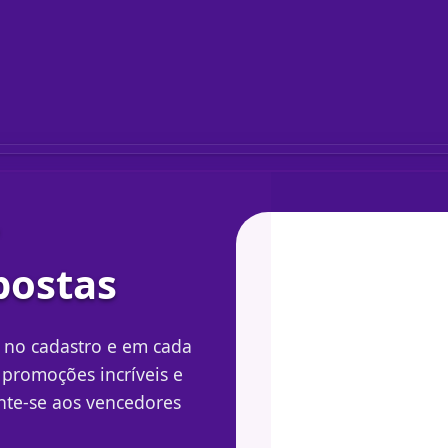
postas
 no cadastro e em cada
 promoções incríveis e
unte-se aos vencedores