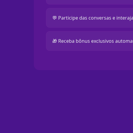
💬 Participe das conversas e interaj
🎁 Receba bônus exclusivos autom