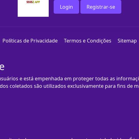
Login
Registrar-se
Políticas de Privacidade
Termos e Condições
Sitemap
de
 usuários e está empenhada em proteger todas as informaç
os coletados são utilizados exclusivamente para fins de m