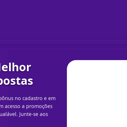
Melhor
postas
bônus no cadastro e em
em acesso a promoções
ualável. Junte-se aos