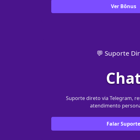
Ver Bônus
💬 Suporte Di
Cha
Suporte direto via Telegram, r
atendimento persona
Falar Suport