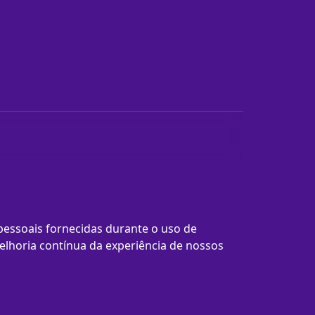
pessoais fornecidas durante o uso de
elhoria contínua da experiência de nossos