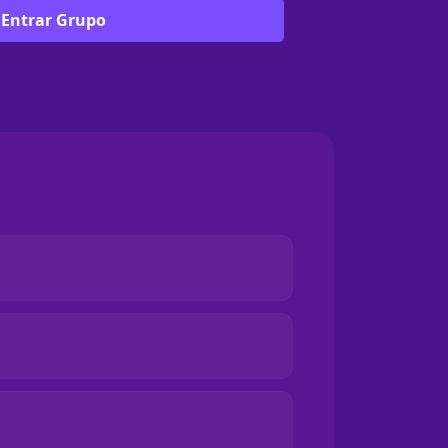
Entrar Grupo