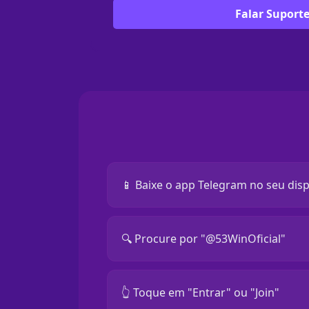
Falar Suport
📱 Baixe o app Telegram no seu disp
🔍 Procure por "@53WinOficial"
👆 Toque em "Entrar" ou "Join"