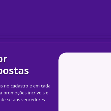
or
postas
s no cadastro e em cada
a promoções incríveis e
unte-se aos vencedores