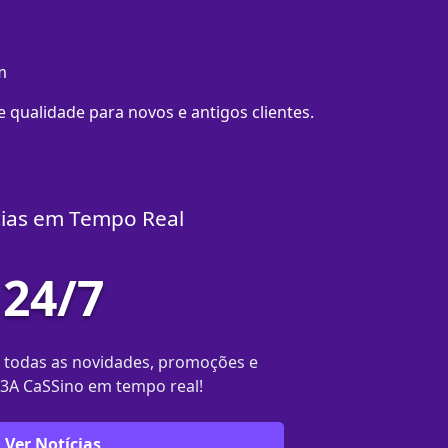
m
 qualidade para novos e antigos clientes.
cias em Tempo Real
24/7
e todas as novidades, promoções e
53A CaSSino em tempo real!
Ver Notícias