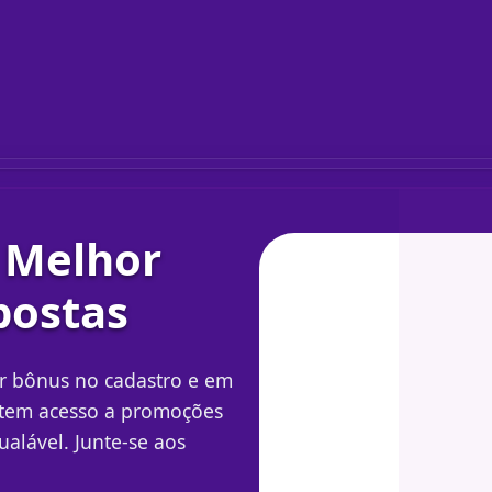
A Melhor
postas
r bônus no cadastro e em
 tem acesso a promoções
ualável. Junte-se aos