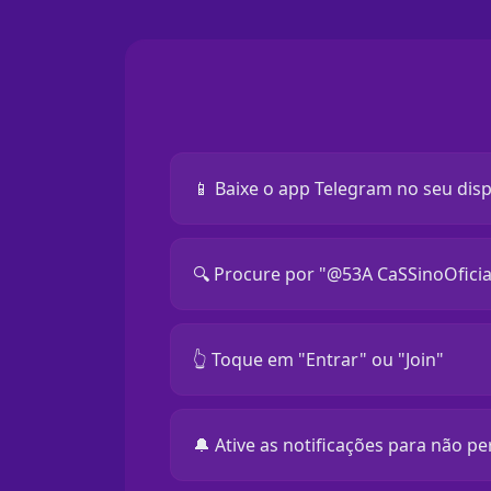
📱 Baixe o app Telegram no seu disp
🔍 Procure por "@53A CaSSinoOficia
👆 Toque em "Entrar" ou "Join"
🔔 Ative as notificações para não p