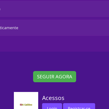
a
aticamente
SEGUIR AGORA
Acessos
Login
Registrar-se