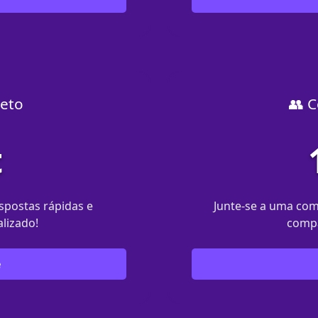
reto
👥 
t
espostas rápidas e
Junte-se a uma com
lizado!
compa
e