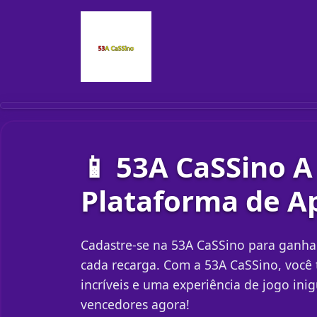
📱 53A CaSSino 
Plataforma de A
Cadastre-se na 53A CaSSino para ganha
cada recarga. Com a 53A CaSSino, você
incríveis e uma experiência de jogo inig
vencedores agora!