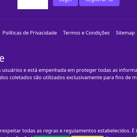
Políticas de Privacidade
Termos e Condições
Sitemap
de
us usuários e está empenhada em proteger todas as inform
os coletados são utilizados exclusivamente para fins de m
speitar todas as regras e regulamentos estabelecidos. É 