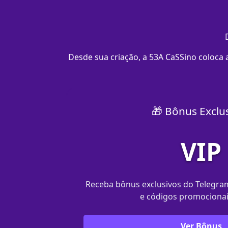
Desde sua criação, a 53A CaSSino coloca 
🎁 Bônus Exclu
VIP
Receba bônus exclusivos do Telegra
e códigos promocionai
Ver Bônus