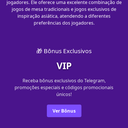
jogadores. Ele oferece uma excelente combinação de
jogos de mesa tradicionais e jogos exclusivos de
inspiração asiática, atendendo a diferentes
preferências dos jogadores.
🎁 Bônus Exclusivos
VIP
Receba bônus exclusivos do Telegram,
promoções especiais e códigos promocionais
únicos!
Ver Bônus