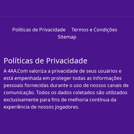
Políticas de Privacidade
Termos e Condições
Sitemap
Políticas de Privacidade
A 4AA.Com valoriza a privacidade de seus usuários e
está empenhada em proteger todas as informações
pessoais fornecidas durante o uso de nossos canais de
comunicação. Todos os dados coletados são utilizados
exclusivamente para fins de melhoria contínua da
experiência de nossos jogadores.