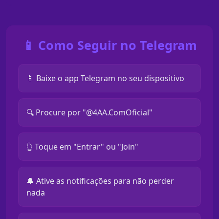
📱 Como Seguir no Telegram
📱 Baixe o app Telegram no seu dispositivo
🔍 Procure por "@4AA.ComOficial"
👆 Toque em "Entrar" ou "Join"
🔔 Ative as notificações para não perder
nada