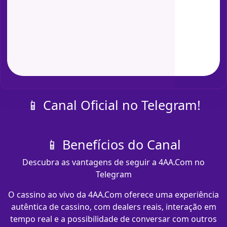
📱 Canal Oficial no Telegram!
📱 Benefícios do Canal
Descubra as vantagens de seguir a 4AA.Com no
Telegram
O cassino ao vivo da 4AA.Com oferece uma experiência
autêntica de cassino, com dealers reais, interação em
tempo real e a possibilidade de conversar com outros