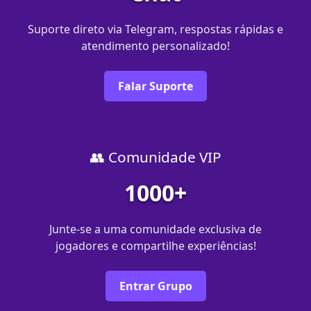
Suporte direto via Telegram, respostas rápidas e
atendimento personalizado!
Falar Suporte
👥 Comunidade VIP
1000+
Junte-se a uma comunidade exclusiva de
jogadores e compartilhe experiências!
Entrar Grupo