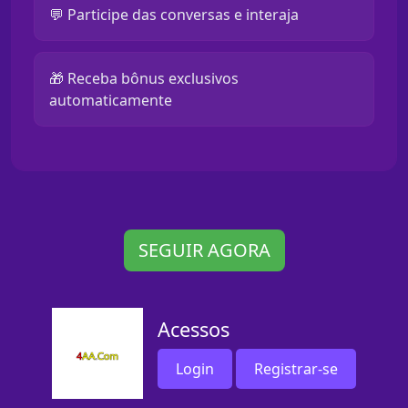
💬 Participe das conversas e interaja
🎁 Receba bônus exclusivos
automaticamente
SEGUIR AGORA
Acessos
Login
Registrar-se