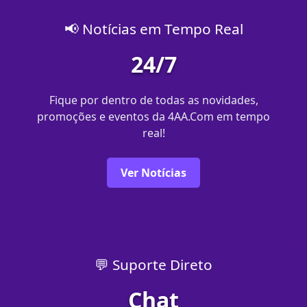
📢 Notícias em Tempo Real
24/7
Fique por dentro de todas as novidades,
promoções e eventos da 4AA.Com em tempo
real!
Ver Notícias
💬 Suporte Direto
Chat