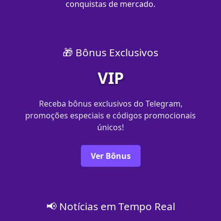
conquistas de mercado.
🎁 Bônus Exclusivos
VIP
Receba bônus exclusivos do Telegram,
promoções especiais e códigos promocionais
únicos!
Ver Bônus
📢 Notícias em Tempo Real