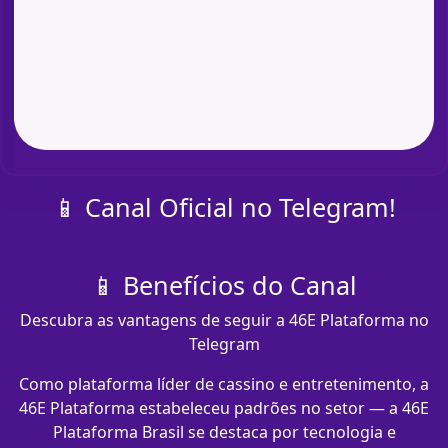
📱 Canal Oficial no Telegram!
📱 Benefícios do Canal
Descubra as vantagens de seguir a 46E Plataforma no
Telegram
Como plataforma líder de cassino e entretenimento, a
46E Plataforma estabeleceu padrões no setor — a 46E
Plataforma Brasil se destaca por tecnologia e