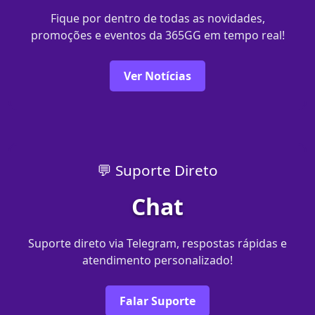
Fique por dentro de todas as novidades,
promoções e eventos da 365GG em tempo real!
Ver Notícias
💬 Suporte Direto
Chat
Suporte direto via Telegram, respostas rápidas e
atendimento personalizado!
Falar Suporte