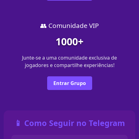
👥 Comunidade VIP
1000+
Junte-se a uma comunidade exclusiva de
jogadores e compartilhe experiências!
Entrar Grupo
📱 Como Seguir no Telegram