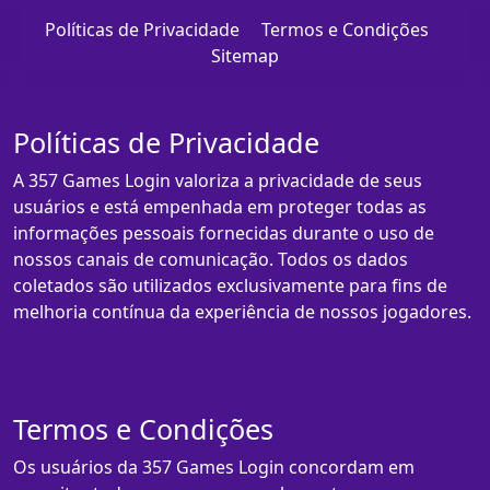
Políticas de Privacidade
Termos e Condições
Sitemap
Políticas de Privacidade
A 357 Games Login valoriza a privacidade de seus
usuários e está empenhada em proteger todas as
informações pessoais fornecidas durante o uso de
nossos canais de comunicação. Todos os dados
coletados são utilizados exclusivamente para fins de
melhoria contínua da experiência de nossos jogadores.
Termos e Condições
Os usuários da 357 Games Login concordam em