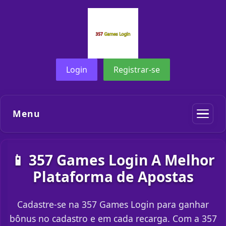
Login
Registrar-se
Menu
📱 357 Games Login A Melhor
Plataforma de Apostas
Cadastre-se na 357 Games Login para ganhar
bônus no cadastro e em cada recarga. Com a 357