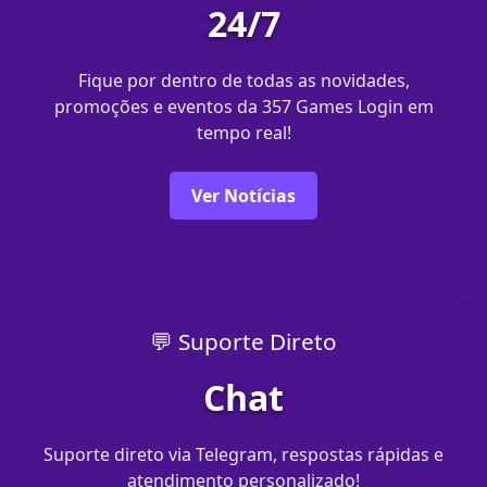
24/7
Fique por dentro de todas as novidades,
promoções e eventos da 357 Games Login em
tempo real!
Ver Notícias
💬 Suporte Direto
Chat
Suporte direto via Telegram, respostas rápidas e
atendimento personalizado!