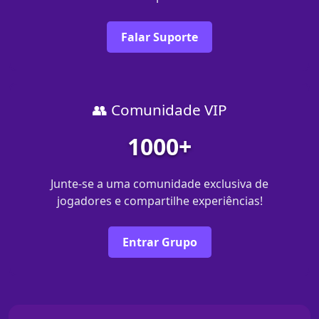
Falar Suporte
👥 Comunidade VIP
1000+
Junte-se a uma comunidade exclusiva de
jogadores e compartilhe experiências!
Entrar Grupo