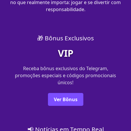
no que realmente importa: jogar e se divertir com
responsabilidade.
🎁 Bônus Exclusivos
VIP
Receba bônus exclusivos do Telegram,
promoções especiais e códigos promocionais
únicos!
Ver Bônus
📢 Notícias em Tempo Real