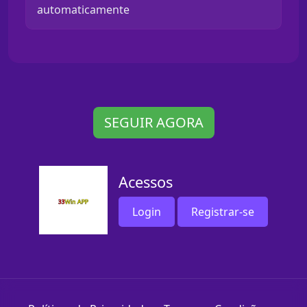
automaticamente
SEGUIR AGORA
Acessos
Login
Registrar-se