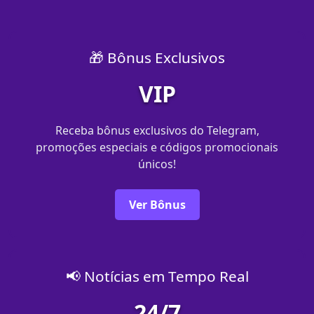
🎁 Bônus Exclusivos
VIP
Receba bônus exclusivos do Telegram,
promoções especiais e códigos promocionais
únicos!
Ver Bônus
📢 Notícias em Tempo Real
24/7