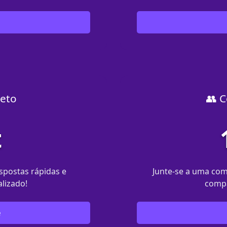
reto
👥 
t
espostas rápidas e
Junte-se a uma com
lizado!
compa
e