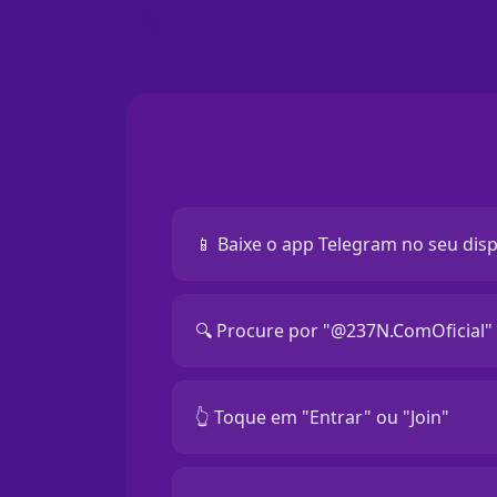
📱 Baixe o app Telegram no seu disp
🔍 Procure por "@237N.ComOficial"
👆 Toque em "Entrar" ou "Join"