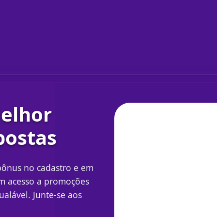
elhor
postas
bônus no cadastro e em
em acesso a promoções
ualável. Junte-se aos