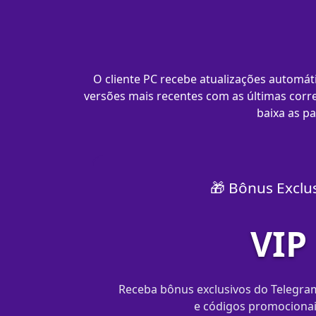
O cliente PC recebe atualizações automát
versões mais recentes com as últimas corre
baixa as p
🎁 Bônus Exclu
VIP
Receba bônus exclusivos do Telegra
e códigos promocionai