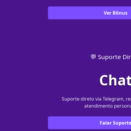
Ver Bônus
💬 Suporte Di
Cha
Suporte direto via Telegram, r
atendimento persona
Falar Suport