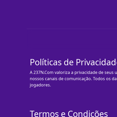
Políticas de Privacida
A 237N.Com valoriza a privacidade de seus
nossos canais de comunicação. Todos os dad
jogadores.
Termos e Condições