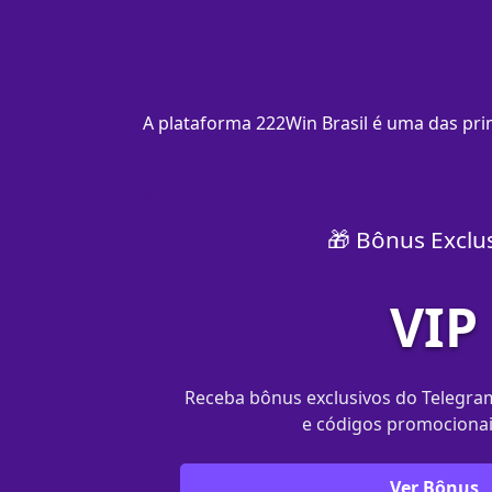
A plataforma 222Win Brasil é uma das pri
🎁 Bônus Exclu
VIP
Receba bônus exclusivos do Telegra
e códigos promocionai
Ver Bônus