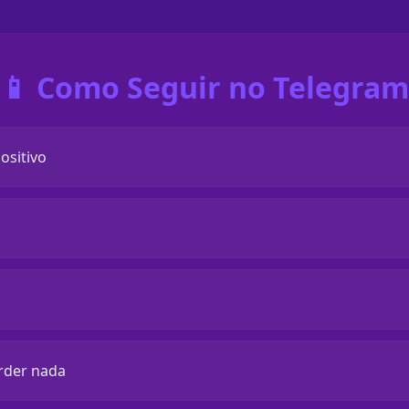
📱 Como Seguir no Telegram
ositivo
erder nada