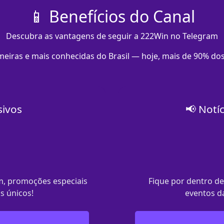
📱 Benefícios do Canal
Descubra as vantagens de seguir a 222Win no Telegram
meiras e mais conhecidas do Brasil — hoje, mais de 90% d
sivos
📢 Notí
m, promoções especiais
Fique por dentro d
s únicos!
eventos d