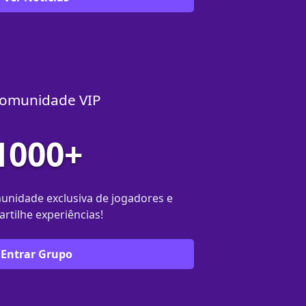
Comunidade VIP
1000+
unidade exclusiva de jogadores e
rtilhe experiências!
Entrar Grupo