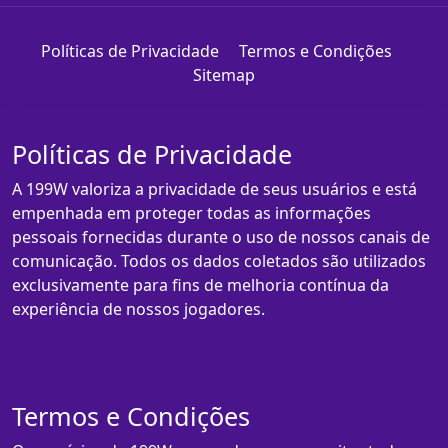
Políticas de Privacidade
Termos e Condições
Sitemap
Políticas de Privacidade
A 199W valoriza a privacidade de seus usuários e está
empenhada em proteger todas as informações
pessoais fornecidas durante o uso de nossos canais de
comunicação. Todos os dados coletados são utilizados
exclusivamente para fins de melhoria contínua da
experiência de nossos jogadores.
Termos e Condições