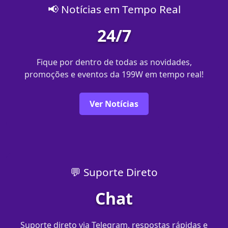
📢 Notícias em Tempo Real
24/7
Fique por dentro de todas as novidades,
promoções e eventos da 199W em tempo real!
Ver Notícias
💬 Suporte Direto
Chat
Suporte direto via Telegram, respostas rápidas e