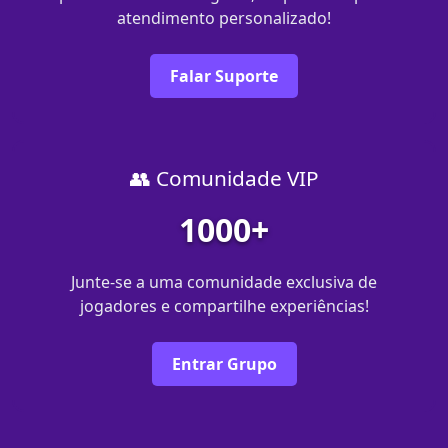
atendimento personalizado!
Falar Suporte
👥 Comunidade VIP
1000+
Junte-se a uma comunidade exclusiva de
jogadores e compartilhe experiências!
Entrar Grupo