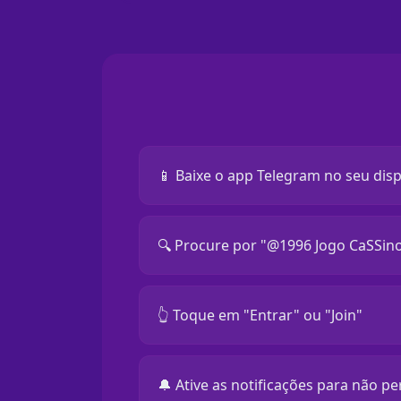
📱 Baixe o app Telegram no seu disp
🔍 Procure por "@1996 Jogo CaSSino
👆 Toque em "Entrar" ou "Join"
🔔 Ative as notificações para não p