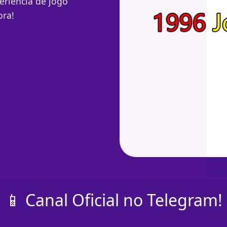
eriência de jogo
ora!
📱 Canal Oficial no Telegram!