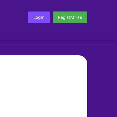
Login
Registrar-se