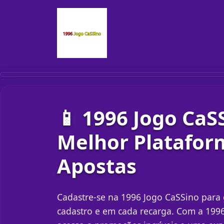
📱 1996 Jogo CaS
Melhor Platafor
Apostas
Cadastre-se na 1996 Jogo CaSSino para
cadastro e em cada recarga. Com a 199