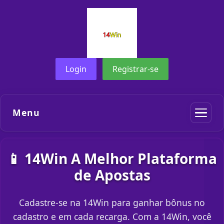
Login
Registrar-se
Menu
📱 14Win A Melhor Plataforma
de Apostas
Cadastre-se na 14Win para ganhar bônus no
cadastro e em cada recarga. Com a 14Win, você