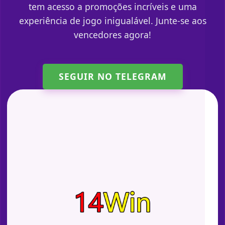
tem acesso a promoções incríveis e uma
experiência de jogo inigualável. Junte-se aos
vencedores agora!
SEGUIR NO TELEGRAM