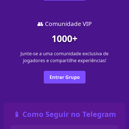
👥 Comunidade VIP
1000+
Junte-se a uma comunidade exclusiva de
jogadores e compartilhe experiências!
Entrar Grupo
📱 Como Seguir no Telegram