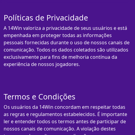
Políticas de Privacidade
A 14Win valoriza a privacidade de seus usuários e está
empenhada em proteger todas as informações
pessoais fornecidas durante o uso de nossos canais de
comunicação. Todos os dados coletados são utilizados
exclusivamente para fins de melhoria contínua da
experiência de nossos jogadores.
Termos e Condições
Os usuários da 14Win concordam em respeitar todas
as regras e regulamentos estabelecidos. É importante
ler e entender todos os termos antes de participar de
nossos canais de comunicação. A violação destes