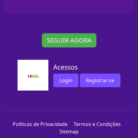
SEGUIR AGORA
Acessos
Login
Registrar-se
Políticas de Privacidade
Termos e Condições
Sitemap