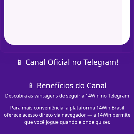
📱 Canal Oficial no Telegram!
📱 Benefícios do Canal
Descubra as vantagens de seguir a 14Win no Telegram
Para mais conveniência, a plataforma 14Win Brasil
oferece acesso direto via navegador — a 14Win permite
que você jogue quando e onde quiser.