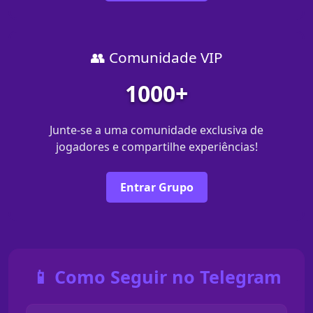
👥 Comunidade VIP
1000+
Junte-se a uma comunidade exclusiva de
jogadores e compartilhe experiências!
Entrar Grupo
📱 Como Seguir no Telegram