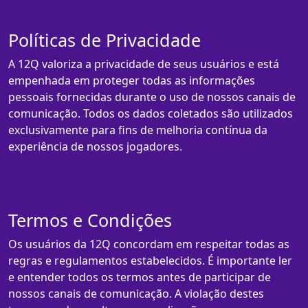
Políticas de Privacidade
A 12Q valoriza a privacidade de seus usuários e está
empenhada em proteger todas as informações
pessoais fornecidas durante o uso de nossos canais de
comunicação. Todos os dados coletados são utilizados
exclusivamente para fins de melhoria contínua da
experiência de nossos jogadores.
Termos e Condições
Os usuários da 12Q concordam em respeitar todas as
regras e regulamentos estabelecidos. É importante ler
e entender todos os termos antes de participar de
nossos canais de comunicação. A violação destes