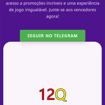
acesso a promoções incríveis e uma experiência
de jogo inigualável. Junte-se aos vencedores
agora!
SEGUIR NO TELEGRAM