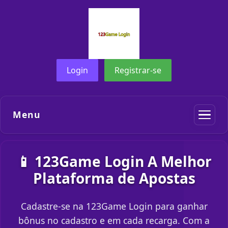
Login
Registrar-se
Menu
📱 123Game Login A Melhor
Plataforma de Apostas
Cadastre-se na 123Game Login para ganhar
bônus no cadastro e em cada recarga. Com a