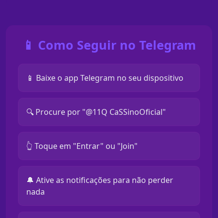
📱 Como Seguir no Telegram
📱 Baixe o app Telegram no seu dispositivo
🔍 Procure por "@11Q CaSSinoOficial"
👆 Toque em "Entrar" ou "Join"
🔔 Ative as notificações para não perder
nada