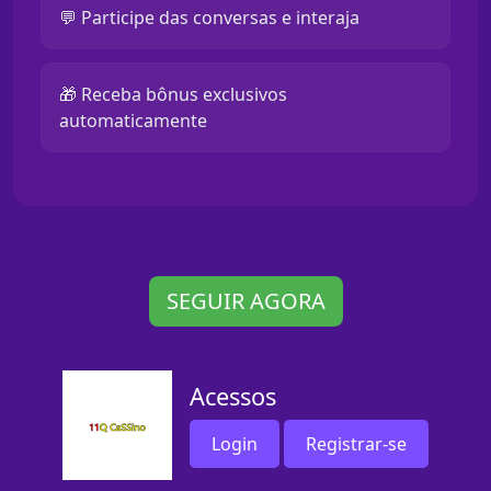
💬 Participe das conversas e interaja
🎁 Receba bônus exclusivos
automaticamente
SEGUIR AGORA
Acessos
Login
Registrar-se