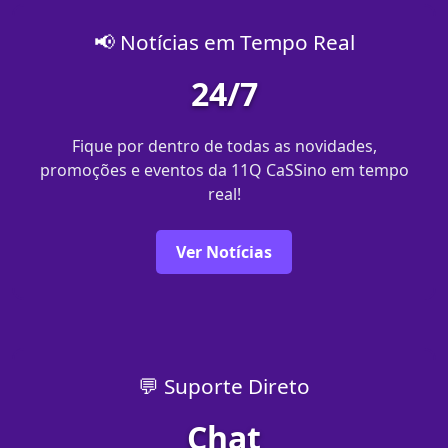
📢 Notícias em Tempo Real
24/7
Fique por dentro de todas as novidades,
promoções e eventos da 11Q CaSSino em tempo
real!
Ver Notícias
💬 Suporte Direto
Chat