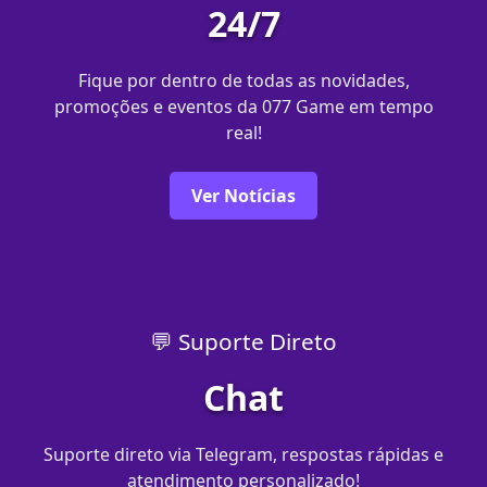
24/7
Fique por dentro de todas as novidades,
promoções e eventos da 077 Game em tempo
real!
Ver Notícias
💬 Suporte Direto
Chat
Suporte direto via Telegram, respostas rápidas e
atendimento personalizado!